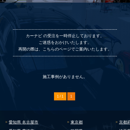
------------------------------------------------------------------------
カーナビ の受注を一時停止しております。
ご迷惑をおかけいたします。
再開の際は、こちらのページでご案内いたします。
------------------------------------------------------------------------
施工事例がありません。
1 / 1
1
愛知県 名古屋市
東京都
京都