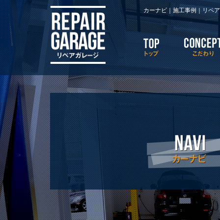
Warning
: Attempt to read property "post_parent" on null in
/home/plus
カーナビ｜施工事例｜リペア
class="archive post-type-archive post-type-archive-case case">