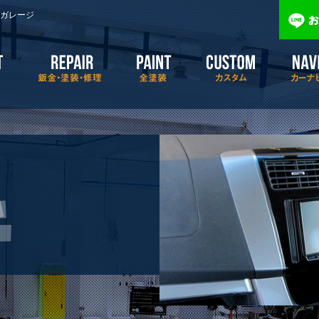
e07/repair-garage-2006.com/public_html/wp/wp-content/themes/r
ガレージ