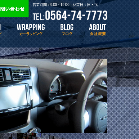
epair-garage/functions.php
on line
483
営業時間：9:00～19:00
休業日：日・祝